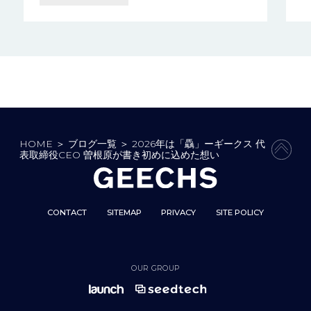
HOME
＞
ブログ一覧
＞
2026年は「驫」ーギークス 代
PAGE
表取締役CEO 曽根原が書き初めに込めた想い
CONTACT
SITEMAP
PRIVACY
SITE POLICY
OUR GROUP