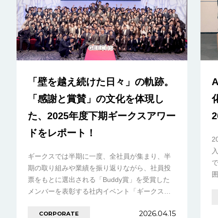
「壁を越え続けた日々」の軌跡。
「感謝と賞賛」の文化を体現し
た、2025年度下期ギークスアワー
ドをレポート！
2
ギークスでは半期に一度、全社員が集まり、半
期の取り組みや業績を振り返りながら、社員投
票をもとに選出される「Buddy賞」を受賞した
メンバーを表彰する社内イベント「ギークスア
ワード」を開催しています。 今回は4月10日
2026.04.15
CORPORATE
（金………の続きを見る