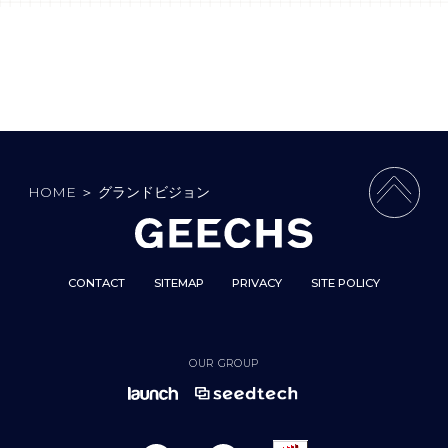
HOME
＞
グランドビジョン
PAGE 
CONTACT
SITEMAP
PRIVACY
SITE POLICY
OUR GROUP