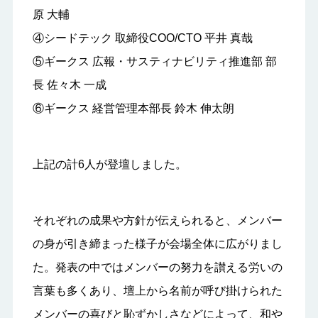
原 大輔
④シードテック 取締役COO/CTO 平井 真哉
⑤ギークス 広報・サスティナビリティ推進部 部
長 佐々木 一成
⑥ギークス 経営管理本部長 鈴木 伸太朗
上記の計6人が登壇しました。
それぞれの成果や方針が伝えられると、メンバー
の身が引き締まった様子が会場全体に広がりまし
た。発表の中ではメンバーの努力を讃える労いの
言葉も多くあり、壇上から名前が呼び掛けられた
メンバーの喜びと恥ずかしさなどによって、和や