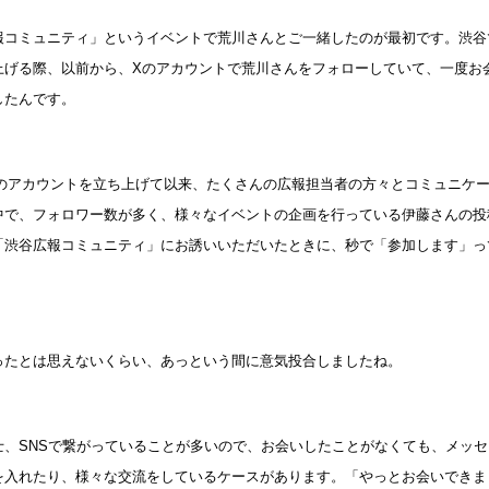
報コミュニティ」というイベントで荒川さんとご一緒したのが最初です。渋谷
上げる際、以前から、Xのアカウントで荒川さんをフォローしていて、一度お
したんです。
Xのアカウントを立ち上げて以来、たくさんの広報担当者の方々とコミュニケ
中で、フォロワー数が多く、様々なイベントの企画を行っている伊藤さんの投
「渋谷広報コミュニティ」にお誘いいただいたときに、秒で「参加します」っ
ったとは思えないくらい、あっという間に意気投合しましたね。
士、SNSで繋がっていることが多いので、お会いしたことがなくても、メッ
を入れたり、様々な交流をしているケースがあります。「やっとお会いできま