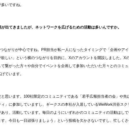
が多いですね。
の話が出てきましたが、ネットワークを広げるための活動は多いんですか。
のつながりが中心ですね。PR担当が私一人になったタイミングで「企画やア
が欲しい」という横のつながりを目的に、Xのアカウントを開設しました。X
して繋がった方々や自分でイベントを企画して参加いただいた方々とのコミュ
広げています。
だと思います。100社限定のコミュニティである「若手広報担当者の会」や先
ィ」に参加していますし、ギークスの本社が入居しているWeWork渋谷ス
があり、活動しています。毎日のようにいずれかのコミュニティの活動はして
ます、今日も一日頑張りましょう」という投稿を欠かさないですし、忙しくさ