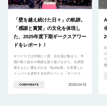
「壁を越え続けた日々」の軌跡。
「感謝と賞賛」の文化を体現し
た、2025年度下期ギークスアワー
ドをレポート！
2
ギークスでは半期に一度、全社員が集まり、半
期の取り組みや業績を振り返りながら、社員投
票をもとに選出される「Buddy賞」を受賞した
メンバーを表彰する社内イベント「ギークスア
ワード」を開催しています。 今回は4月10日
2026.04.15
CORPORATE
（金………の続きを見る