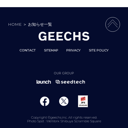
HOME
＞
お知らせ一覧
PAGE 
CONTACT
SITEMAP
PRIVACY
SITE POLICY
OUR GROUP
Copyright ©geechs.inc. All rights reserved.
Photo Spot : WeWork Shibuya Scramble Square