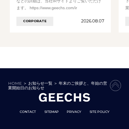
などの詳細は、当社IRサイトよりご覧いただけ
ます。 https://www.geechs.com/ir
業
（
2026.08.07
CORPORATE
HOME
＞
お知らせ一覧
＞
年末のご挨拶と、年始の営
PAGE
業開始日のお知らせ
CONTACT
SITEMAP
PRIVACY
SITE POLICY