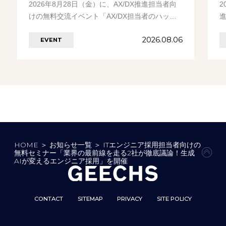
2026年8月28日（金）に、AX/DX推進担当者向
2
けの無料交流イベント「AX/DX担当者のハッ
ピーアワー」を開催します。 イベント………の
「
2026.08.06
EVENT
続きを見る
HOME
＞
お知らせ一覧
＞
ITエンジニア採用担当者向けの
無料セミナー「業界の最前線を走る2社が徹底議論！生成
PAG
AIが変えるエンジニア採用」を開催
CONTACT
SITEMAP
PRIVACY
SITE POLICY