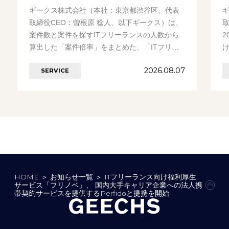
ギークス株式会社（本社：東京都渋谷区、代表
取締役CEO：曽根原 稔人、以下ギークス）は、
案件数と案件を探すITフリーランスの人数から
2
算出した「案件倍率」をまとめた、「ITフリー
ランス案件倍率レポート」を発表いたします。
2026.08.07
SERVICE
今………の続きを見る
HOME
＞
お知らせ一覧
＞
ITフリーランス向け福利厚生
サービス「フリノベ」、 国内大手キャリア企業への法人携
PAG
帯契約サービスを提供するPerfidoと提携を開始