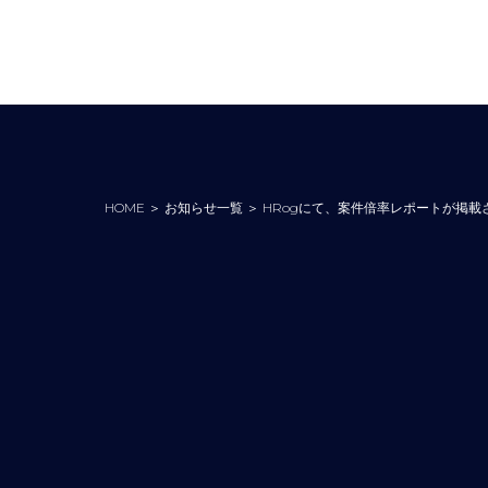
HOME
＞
お知らせ一覧
＞
HRogにて、案件倍率レポートが掲載