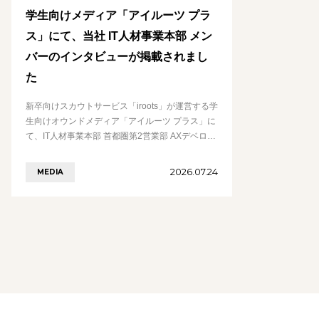
学生向けメディア「アイルーツ プラ
ス」にて、当社 IT人材事業本部 メン
バーのインタビューが掲載されまし
た
新卒向けスカウトサービス「iroots」が運営する学
生向けオウンドメディア「アイルーツ プラス」に
て、IT人材事業本部 首都圏第2営業部 AXデベロッ
プメントチームの髙木のインタビューが掲載され
ました。ラクではないが力が………の続きを見る
2026.07.24
MEDIA