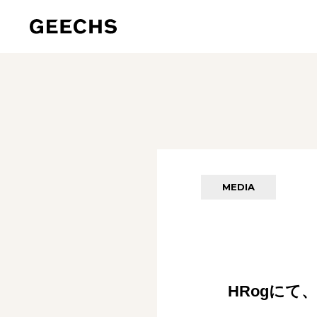
MEDIA
HRogに