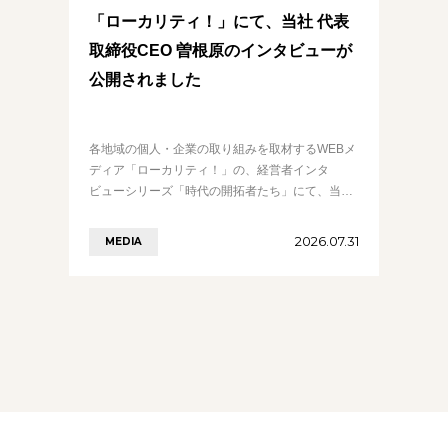
「ローカリティ！」にて、当社 代表
取締役CEO 曽根原のインタビューが
公開されました
各地域の個人・企業の取り組みを取材するWEBメ
ディア「ローカリティ！」の、経営者インタ
ビューシリーズ「時代の開拓者たち」にて、当社
代表取締役CEO 曽根原のインタビューが公開され
ました。 ITフリーランスと企業をつなぐ………の
2026.07.31
MEDIA
続きを見る