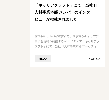
「キャリアクラフト」にて、当社 IT
人材事業本部 メンバーのインタ
ビューが掲載されました
株式会社セルバが運営する、働き方やキャリアに
関する情報を発信するWEBメディア「キャリアク
ラフト」にて、当社 IT人材事業本部 マーケティン
グ部 toBチーム リーダー 中西のインタビューが公
開されました。 入社後、カス………の続きを見る
2026.08.03
MEDIA