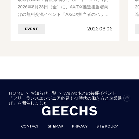
2026年8月28日（金）に、AX/DX推進担当者向
2
けの無料交流イベント「AX/DX担当者のハッ
ピーアワー」を開催します。 イベント………の
「
2026.08.06
EVENT
続きを見る
HOME
＞
お知らせ一覧
＞
WeWorkとの共催イベント
「フリーランスエンジニア必見！AI時代の働き方と企業選
PAG
び」を開催しました
CONTACT
SITEMAP
PRIVACY
SITE POLICY