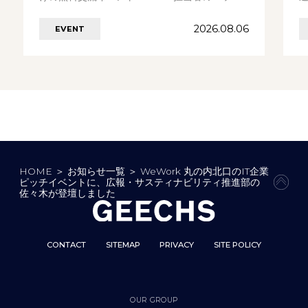
ピーアワー」を開催します。 イベント………の
「
2026.08.06
EVENT
続きを見る
HOME
＞
お知らせ一覧
＞
WeWork 丸の内北口のIT企業
ピッチイベントに、広報・サスティナビリティ推進部の
PAG
佐々木が登壇しました
CONTACT
SITEMAP
PRIVACY
SITE POLICY
OUR GROUP