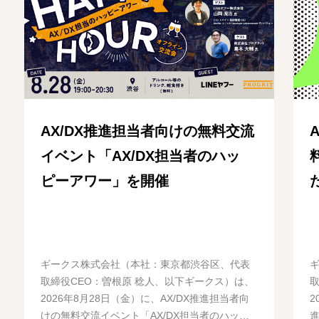
AX/DX推進担当者向けの無料交流
イベント「AX/DX担当者のハッ
ピーアワー」を開催
ギークス株式会社（本社：東京都渋谷区、代表
取締役CEO：曽根原 稔人、以下ギークス）は、
2026年8月28日（金）に、AX/DX推進担当者向
2
けの無料交流イベント「AX/DX担当者のハッ