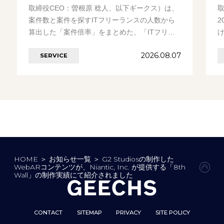
取締役CEO：曽根原 稔人、以下ギークス）は、
案件数と案件を探すITフリーランスの人数から
2
算出した「案件倍率」をまとめた、「ITフリー
ランス案件倍率レポート」を発表いたします。
2026.08.07
SERVICE
今………の続きを見る
HOME
＞
お知らせ一覧
＞
G2 Studiosの制作した
WebARコンテンツが、Niantic, Inc. が提供する「8th
PAG
Wall」の制作実績にて紹介されました
CONTACT
SITEMAP
PRIVACY
SITE POLICY