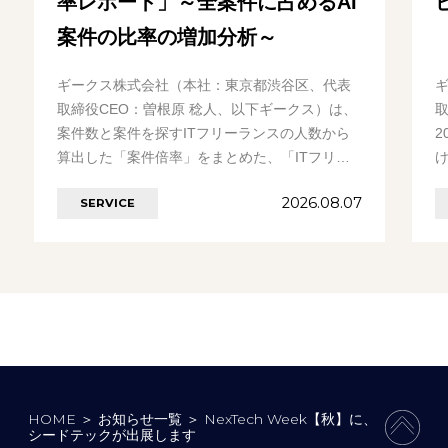
率レポート」～全案件に占めるAI
案件の比率の増加分析～
ギークス株式会社（本社：東京都渋谷区、代表
取締役CEO：曽根原 稔人、以下ギークス）は、
案件数と案件を探すITフリーランスの人数から
2
算出した「案件倍率」をまとめた、「ITフリー
ランス案件倍率レポート」を発表いたします。
2026.08.07
SERVICE
今………の続きを見る
HOME
＞
お知らせ一覧
＞
NexTech Week【秋】に、
PAGE
シードテックが出展します