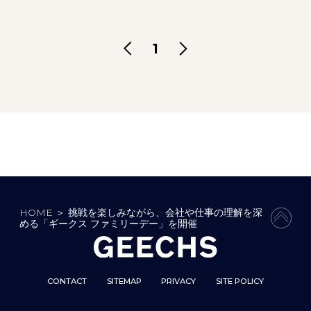
1
HOME
＞
挑戦を楽しみながら、会社や仕事の理解を深
PAGE
める「ギークス ファミリーデー」を開催
CONTACT
SITEMAP
PRIVACY
SITE POLICY