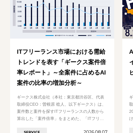
ITフリーランス市場における需給
トレンドを表す「ギークス案件倍
率レポート」～全案件に占めるAI
案件の比率の増加分析～
ギークス株式会社（本社：東京都渋谷区、代表
取締役CEO：曽根原 稔人、以下ギークス）は、
案件数と案件を探すITフリーランスの人数から
2
算出した「案件倍率」をまとめた、「ITフリー
ランス案件倍率レポート」を発表いたします。
2026.08.07
SERVICE
今………の続きを見る