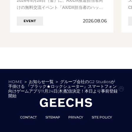
2026年8月28日（金）に、AX/DX推進担当者向
けの無料交流イベント「AX/DX担当者のハッ
C
ピーアワー」を開催します。 イベント………の
2026.08.06
EVENT
続きを見る
HOME
＞
お知らせ一覧
＞
グループ会社のG2 Studiosが
手掛ける 『ブラック★ロックシューター』スマートフォン
PAG
向けゲームアプリ11月24日(木)配信決定！本日より事前登録
開始
CONTACT
SITEMAP
PRIVACY
SITE POLICY