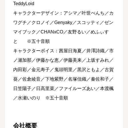
TeddyLoid
キャラクターデザイン：アシマ／叶世べんち／カ
ワグチ／クロノイ／Genyaky／スコッティ／ゼン
マイブック／CHANxCO／友野るい／めふぃす
と ※五十音順
キャラクターボイス：茜屋日海夏／井澤詩織／市
ノ瀬加那／伊藤かな恵／伊藤美来／上坂すみれ／
内田彩／金元寿子／鬼頭明里／黒沢ともよ／古賀
葵／佐倉綾音／下地紫野／名塚佳織／秦佐和子／
日笠陽子／日高里菜／ファイルーズあい／本渡楓
／水瀬いのり ※五十音順
会社概要