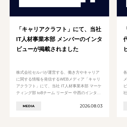
「キャリアクラフト」にて、当社
IT人材事業本部 メンバーのインタ
ビューが掲載されました
株式会社セルバが運営する、働き方やキャリア
に関する情報を発信するWEBメディア「キャリ
アクラフト」にて、当社 IT人材事業本部 マーケ
ティング部 toBチーム リーダー 中西のインタ
社
ビューが公開されました。 入社後、カス………
2026.08.03
MEDIA
の続きを見る