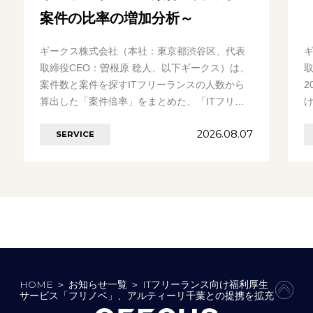
案件の比率の増加分析～
ギークス株式会社（本社：東京都渋谷区、代表
取締役CEO：曽根原 稔人、以下ギークス）は、
案件数と案件を探すITフリーランスの人数から
2
算出した「案件倍率」をまとめた、「ITフリー
ランス案件倍率レポート」を発表いたします。
2026.08.07
SERVICE
今………の続きを見る
HOME
＞
お知らせ一覧
＞
ITフリーランス向け福利厚生
PAGE
サービス「フリノベ」、アルティーリ千葉との提携を拡充