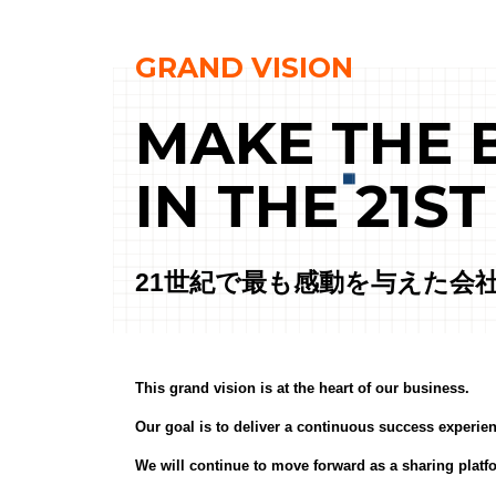
GRAND VISION
MAKE THE 
IN THE 21S
21世紀で最も感動を与えた会
This grand vision is at the heart of our business.
Our goal is to deliver a continuous success experie
We will continue to move forward as a sharing platfor