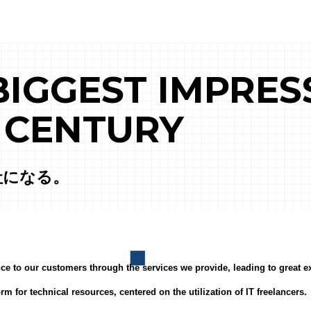
BIGGEST
IMPRES
T CENTURY
社になる。
nce to our customers through the services we provide, leading to great e
m for technical resources, centered on the utilization of IT freelancers.