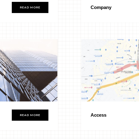
Company
READ MORE
Access
READ MORE