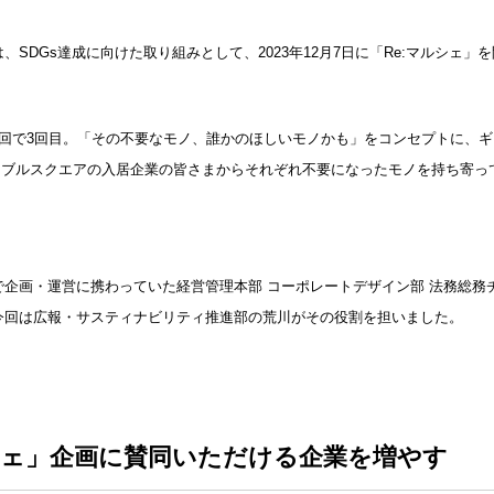
、SDGs達成に向けた取り組みとして、2023年12月7日に「Re:マルシェ」
今回で3回目。「その不要なモノ、誰かのほしいモノかも」をコンセプトに、
ランブルスクエアの入居企業の皆さまからそれぞれ不要になったモノを持ち寄
企画・運営に携わっていた経営管理本部 コーポレートデザイン部 法務総務
今回は広報・サスティナビリティ推進部の荒川がその役割を担いました。
ルシェ」企画に賛同いただける企業を増やす