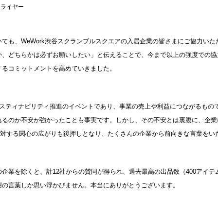
フライヤー
ても、WeWork渋谷スクランブルスクエアの入居企業の皆さまにご協力いた
か、どちらかは必ずお願いしたい」と伝えることで、今まで以上の強度での協
するコミットメントを高めていきました。
はサスティナビリティ推進のイベントであり、事業の売上や利益につながるもの
れるのか不安が強かったことも事実です。しかし、その不安とは裏腹に、企業
sに対する関心の広がりも後押しとなり、たくさんの企業から前向きな言葉をい
企業を除くと、計12社からの賛同が得られ、過去最高の出品数（400アイテ
謝の言葉しか思い浮かびません。本当にありがとうございます。