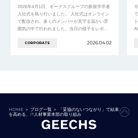
2026年4月1日、ギークスグループの新規学卒者
ギ
入社式を執り行いました。 入社式はオンライン
で配信され、多くのメンバーが見守る温かい雰
囲気の中で行われました。当日の様子をレポー
A
ト形式でご紹介します。 先輩社員からの祝辞
2026.04.02
CORPORATE
………の続きを見る
HOME
＞
ブログ一覧
＞
「妥協のないつながり」で結束
PAGE
を高める、IT人材事業本部の取り組み