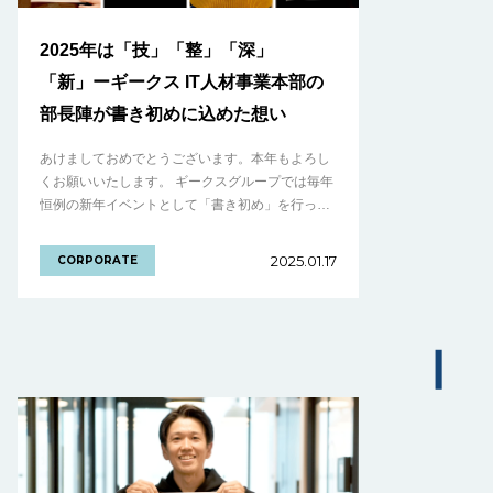
2025年は「技」「整」「深」
「新」ーギークス IT人材事業本部の
部長陣が書き初めに込めた想い
あけましておめでとうございます。本年もよろし
くお願いいたします。 ギークスグループでは毎年
恒例の新年イベントとして「書き初め」を行って
います。今年も経営陣をはじめ、多くのメンバー
が「2025年の意気込みを表す漢字」を書き.........
2025.01.17
CORPORATE
の続きを見る