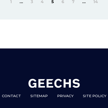
1
…
3
4
5
6
7
…
14
CONTACT
SITEMAP
PRIVACY
SITE POLICY