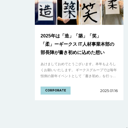
2025年は「造」「築」「笑」
「柔」ーギークス IT人材事業本部の
部長陣が書き初めに込めた想い
あけましておめでとうございます。本年もよろし
くお願いいたします。 ギークスグループでは毎年
恒例の新年イベントとして「書き初め」を行って
います。今年も経営陣をはじめ、多くのメンバー
が「2025年の意気込みを表す漢字」を書き.........
2025.01.16
CORPORATE
の続きを見る