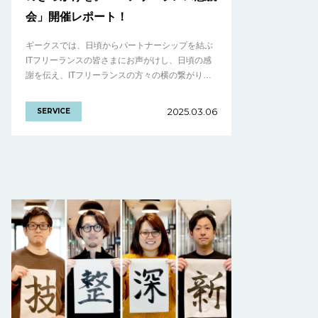
会」開催レポート！
ギークスでは、日頃からパートナーシップを結ぶ
ITフリーランスの皆さまにお声がけし、日頃の感
謝を伝え、ITフリーランスの方々の横の繋がりを
つくるイベント「ITフリーランス懇親会」を毎年
開催しております。 これまでさまざまな.........の続
2025.03.06
SERVICE
きを見る