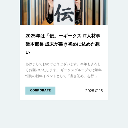
2025年は「伝」ーギークス IT人材事
業本部長 成末が書き初めに込めた想
い
あけましておめでとうございます。本年もよろし
くお願いいたします。 ギークスグループでは毎年
恒例の新年イベントとして「書き初め」を行って
います。今年も経営陣をはじめ、多くのメンバー
が「2025年の意気込みを表す漢字」を書き.........
2025.01.15
CORPORATE
の続きを見る