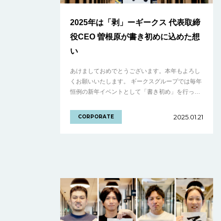
2025年は「剥」ーギークス 代表取締
役CEO 曽根原が書き初めに込めた想
い
あけましておめでとうございます。本年もよろし
くお願いいたします。 ギークスグループでは毎年
恒例の新年イベントとして「書き初め」を行って
います。今年も経営陣をはじめ、多くのメンバー
が「2025年の意気込みを表す漢字」を書き.........
2025.01.21
CORPORATE
の続きを見る