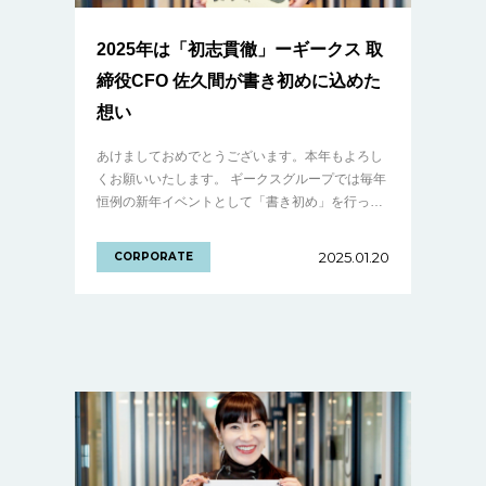
2025年は「初志貫徹」ーギークス 取
締役CFO 佐久間が書き初めに込めた
想い
あけましておめでとうございます。本年もよろし
くお願いいたします。 ギークスグループでは毎年
恒例の新年イベントとして「書き初め」を行って
います。今年も経営陣をはじめ、多くのメンバー
が「2025年の意気込みを表す漢字」を書き.........
2025.01.20
CORPORATE
の続きを見る