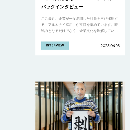
バックインタビュー
ここ最近、企業が一度退職した社員を再び採用す
る「アルムナイ採用」が注目を集めています。即
戦力となるだけでなく、企業文化を理解している
ため、オンボーディングに時間がかからず、ス
ムーズな活躍を見込めることがメリットです。
2025.04.16
INTERVIEW
今.........の続きを見る