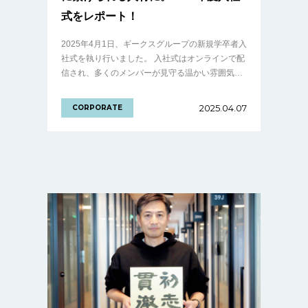
式をレポート！
2025年4月1日、ギークスグループの新規学卒者入
社式を執り行いました。 入社式はオンラインで配
信され、多くのメンバーが見守る温かい雰囲気の
中で行われました。当日の様子をレポート形式で
たっぷりとご紹介します。 先輩社員か.........の続き
2025.04.07
CORPORATE
を見る