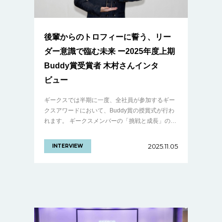
後輩からのトロフィーに誓う、リー
ダー意識で臨む未来 ー2025年度上期
Buddy賞受賞者 木村さんインタ
ビュー
ギークスでは半期に一度、全社員が参加するギー
クスアワードにおいて、Buddy賞の授賞式が行わ
れます。 ギークスメンバーの「挑戦と成長」の結
晶。仲間を讃える文化を体現した、2025年度上期
ギークスアワードをレポート！ Bu.........の続きを
2025.11.05
INTERVIEW
見る