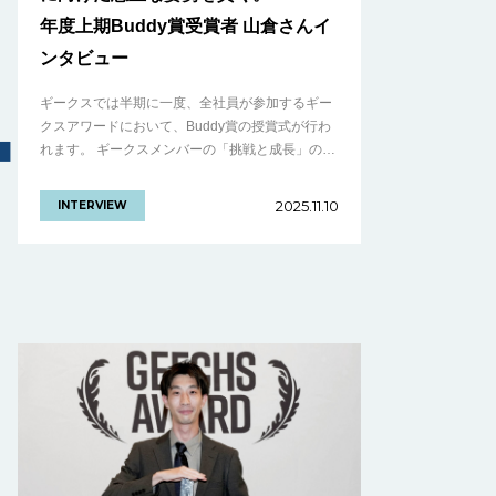
年度上期Buddy賞受賞者 山倉さんイ
ンタビュー
ギークスでは半期に一度、全社員が参加するギー
クスアワードにおいて、Buddy賞の授賞式が行わ
れます。 ギークスメンバーの「挑戦と成長」の結
晶。仲間を讃える文化を体現した、2025年度上期
ギークスアワードをレポート！ Bu.........の続きを
2025.11.10
INTERVIEW
見る