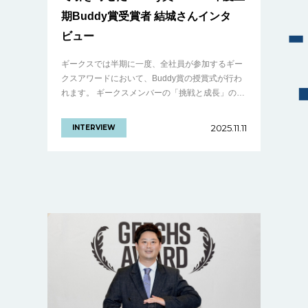
期Buddy賞受賞者 結城さんインタ
ビュー
ギークスでは半期に一度、全社員が参加するギー
クスアワードにおいて、Buddy賞の授賞式が行わ
れます。 ギークスメンバーの「挑戦と成長」の結
晶。仲間を讃える文化を体現した、2025年度上期
ギークスアワードをレポート！ Bu.........の続きを
2025.11.11
INTERVIEW
見る