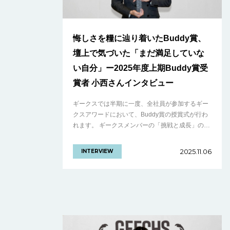
悔しさを糧に辿り着いたBuddy賞、
壇上で気づいた「まだ満足していな
い自分」ー2025年度上期Buddy賞受
賞者 小西さんインタビュー
ギークスでは半期に一度、全社員が参加するギー
クスアワードにおいて、Buddy賞の授賞式が行わ
れます。 ギークスメンバーの「挑戦と成長」の結
晶。仲間を讃える文化を体現した、2025年度上期
ギークスアワードをレポート！ Bu.........の続きを
2025.11.06
INTERVIEW
見る