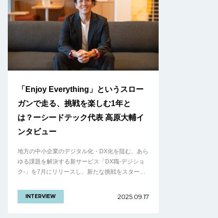
「Enjoy Everything」というスロー
ガンで走る、挑戦を楽しむ1年と
は？ーシードテック代表 高原大輔イ
ンタビュー
地方の中小企業のデジタル化・DX化を阻む、あら
ゆる課題を解決する新サービス「DX職-デジショ
ク-」を7月にリリースし、新たな挑戦をスタート
したシードテック。 これまでの事業の柱である
フィリピン・セブ島でのデジタル留学やオ.........の
2025.09.17
INTERVIEW
続きを見る