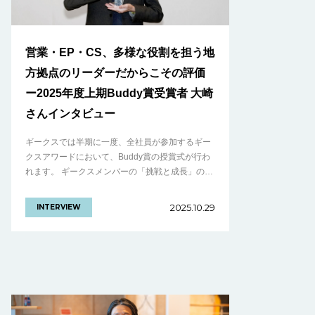
営業・EP・CS、多様な役割を担う地
方拠点のリーダーだからこその評価
ー2025年度上期Buddy賞受賞者 大崎
さんインタビュー
ギークスでは半期に一度、全社員が参加するギー
クスアワードにおいて、Buddy賞の授賞式が行わ
れます。 ギークスメンバーの「挑戦と成長」の結
晶。仲間を讃える文化を体現した、2025年度上期
ギークスアワードをレポート！ Bu.........の続きを
2025.10.29
INTERVIEW
見る