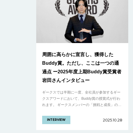
周囲に高らかに宣言し、獲得した
Buddy賞。ただし、ここは一つの通
過点 ー2025年度上期Buddy賞受賞者
岩田さんインタビュー
ギークスでは半期に一度、全社員が参加するギー
クスアワードにおいて、Buddy賞の授賞式が行わ
れます。 ギークスメンバーの「挑戦と成長」の結
晶。仲間を讃える文化を体現した、2025年度上期
ギークスアワードをレポート！ Bu.........の続きを
2025.10.28
INTERVIEW
見る