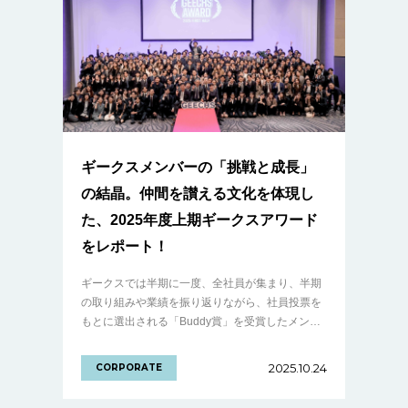
ギークスメンバーの「挑戦と成長」
の結晶。仲間を讃える文化を体現し
た、2025年度上期ギークスアワード
をレポート！
ギークスでは半期に一度、全社員が集まり、半期
の取り組みや業績を振り返りながら、社員投票を
もとに選出される「Buddy賞」を受賞したメン
バーを表彰する社内イベント「ギークスアワー
ド」を開催しています。 今回は10月10日（.........
2025.10.24
CORPORATE
の続きを見る