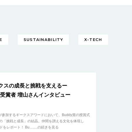
E
SUSTAINABILITY
X-TECH
クスの成長と挑戦を支えるー
y賞受賞者 増山さんインタビュー
参加するギークスアワードにおいて、Buddy賞の授賞式
ーの「挑戦と成長」の結晶。仲間を讃える文化を体現し
ポート！ Bu.........の続きを見る