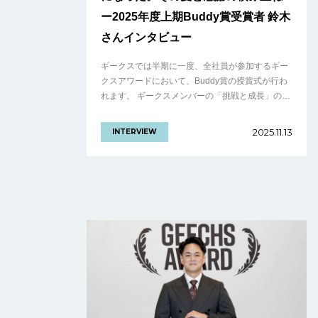
ー2025年度上期Buddy賞受賞者 鈴木
さんインタビュー
ギークスでは半期に一度、全社員が参加するギー
クスアワードにおいて、Buddy賞の授賞式が行わ
れます。 ギークスメンバーの「挑戦と成長」の結
晶。仲間を讃える文化を体現した、2025年度上期
ギークスアワードをレポート！ Bu.........の続きを
2025.11.13
INTERVIEW
見る